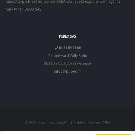
mascotte-plv.fr est éditée par XABA SAS, et est exploité par l'
agence
marketing PUBEO SAS
.
PUBEO SAS
02 61 69 01 00
7 boulevard Willy Stein
50240
SAINT-JAMES
(
France
)
infos@pubeo.fr
© 2026 - www.mascotte-plv.fr | Création web par
XABA