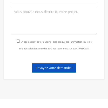
Consentement RGPD
En soumettant ce formulaire, j'accepte que les informations saisies
soient exploitées pour des échanges commerciaux avec PUBEO SAS.
Envoyez votre demande !