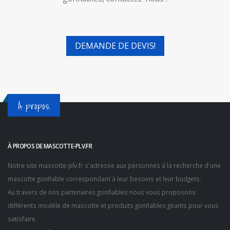
DEMANDE DE DEVIS!
À propos.
À PROPOS DE MASCOTTE-PLV.FR
Notre site
mascotte-plv.fr
s'adresse aux personnes à la recherche d'une
mascotte gonflable correspondant à leur besoins et leur budgets.
Au travers de nos partenaires gonflables nous vous proposons
différents modèle de mascotte et produits gonflables géants pour vous
satisfaire.